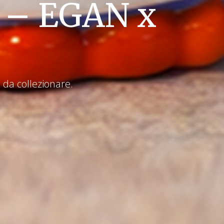
n – EGAN x
da collezionare.